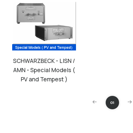
SCHWARZBECK - LISN /
AMN - Special Models (
PV and Tempest )
01