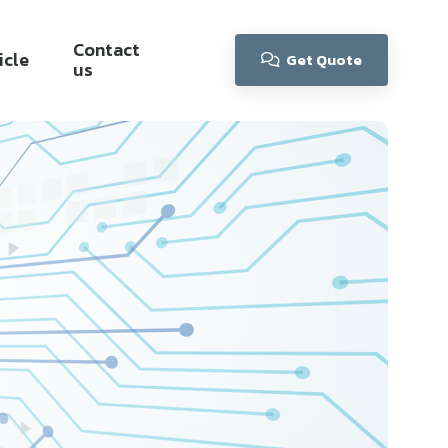
Contact
icle
Get Quote
us