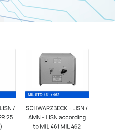
ISN /
SCHWARZBECK - LISN /
PR 25
AMN - LISN according
)
to MIL 461 MIL 462