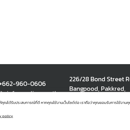
226/28 Bond Street R
: +662-960-0606
Bangpood, Pakkred,
l : info@radisys.co.th
Nonthaburi 11120 Tha
พื่อให้คุณได้รับประสบการณ์ที่ดี หากคุณใช้งานเว็บไซต์ต่อ เราถือว่าคุณยอมรับการใช้ง
y policy
served.