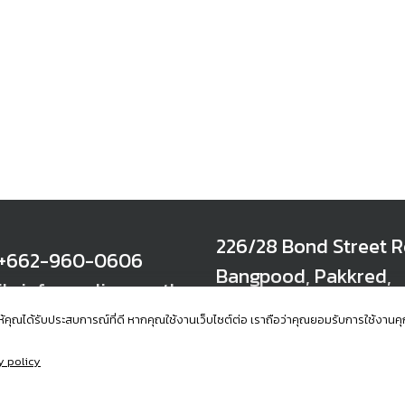
226/28 Bond Street R
: +662-960-0606
Bangpood, Pakkred,
l : info@radisys.co.th
Nonthaburi 11120 Tha
พื่อให้คุณได้รับประสบการณ์ที่ดี หากคุณใช้งานเว็บไซต์ต่อ เราถือว่าคุณยอมรับการใช้ง
y policy
served.