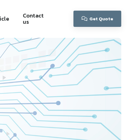
Contact
icle
Get Quote
us